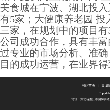
美食城在宁波、湖北投入
有5家；大健康养老园 
三家，在规划中的项目有
公司成功合作，具有丰富
过专业的市场分析、准确
目的成功运营，在业界得
网站首页
集团
|
Copyrigh
地址：湖北省潜江市园林街道办事