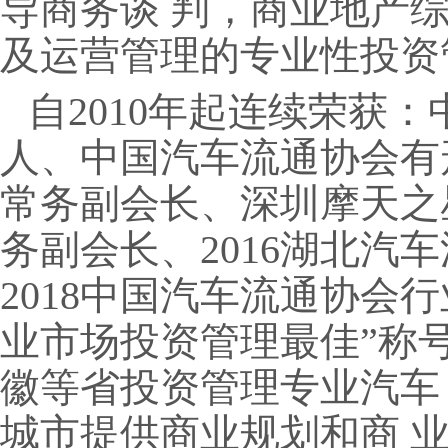
导商务谈 判，商业地产
及运营管理的专业性投资
自2010年起连续荣获
人、中国汽车流通协会有
常务副会长、深圳摩天之
务副会长、2016湖北汽
2018中国汽车流通协会
业市场投资管理最佳”称
徽等省投资管理专业汽车
城市提供商业规划和商 