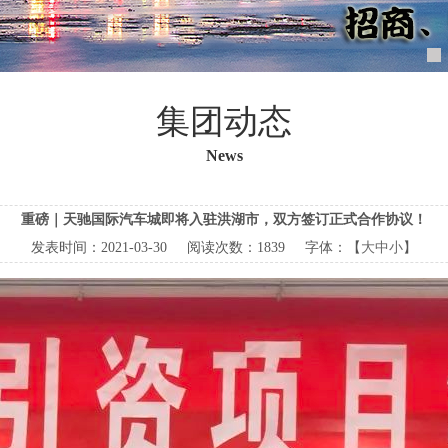
集团动态
News
重磅｜天驰国际汽车城即将入驻洪湖市，双方签订正式合作协议！
发表时间：
2021-03-30
阅读次数：
1839 字体：【
大
中
小
】